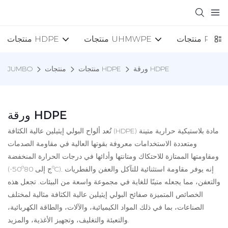
منتجات PP
منتجات UHMWPE
منتجات HDPE
ورقة HDPE
منتجات HDPE
منتجات
JUMBO
ورقة HDPE
تُعد ألواح البولي إيثيلين عالية الكثافة (HDPE) مادة بلاستيكية حرارية متينة
ومتعددة الاستخدامات معروفة بقوتها العالية في مقاومة الصدمات
ومقاومتها الممتازة للاحتكاك ومتانتها وأدائها في درجات الحرارة المنخفضة
(-50ºج إلى 80ºC). إنه يوفر مقاومة استثنائية للتآكل والعفن والفطريات
والتعفن، مما يجعله متينًا للغاية في مجموعة واسعة من البيئات. تجعل هذه
الخصائص المتميزة صفائح البولي إيثيلين عالية الكثافة مثالية لمختلف
الصناعات، بما في ذلك المواد الكيميائية، والآلات، والطاقة الكهربائية،
والتعبئة والتغليف، وتجهيز الأغذية، والمزيد.