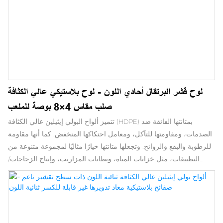
لوح قشر البرتقال أحادي اللون - لوح بلاستيكي عالي الكثافة
صلب مقاس 4×8 بوصة للملعب
تتميز ألواح البولي إيثيلين عالي الكثافة (HDPE) بمتانتها الفائقة ضد
الصدمات، ومقاومتها للتآكل، ومعامل احتكاكها المنخفض. كما أنها مقاومة
للرطوبة والبقع والروائح. وتجعلها متانتها خيارًا مثاليًا لمجموعة متنوعة من
التطبيقات، مثل خزانات المياه، وبطانات المزاريب، وإنتاج الزجاجات/
أغطيتها، والعديد من الاستخدامات الصناعية الأخرى. يوفر البولي إيثيلين
عالي الكثافة المُدمج حماية من الإشعاع في تطبيقات المنشآت النووية.