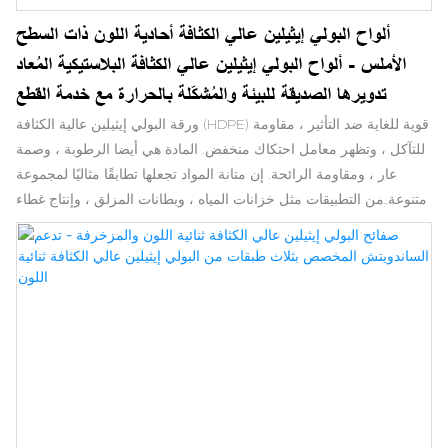
ألواح البولي إيثيلين عالي الكثافة أحادية اللون ذات السطح
الأملس - ألواح البولي إيثيلين عالي الكثافة البلاستيكية المُعاد
تدويرها الصديقة للبيئة والمُشكّلة بالحرارة مع خدمة القطع
ورقة البولي إيثيلين عالية الكثافة (HDPE) قوية للغاية ضد التأثير ، مقاومة
للتآكل ، وتظهر معامل احتكاك منخفض. المادة هي أيضا الرطوبة ، وصمة
عار ، ومقاومة الرائحة. إن متانة المواد تجعلها تطابقًا مثاليًا لمجموعة
متنوعة من التطبيقات مثل خزانات المياه ، وبطانات المزلق ، وإنتاج غطاء
الزجاجة/الزجاجة ، والعديد من الاستخدامات الصناعية الأخرى. يقدم
HDPE Borated حماية إشعاعية في تطبيقات المنشأة النووية