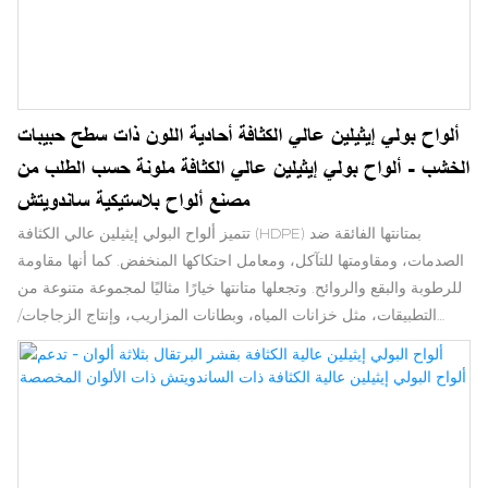
ألواح بولي إيثيلين عالي الكثافة أحادية اللون ذات سطح حبيبات
الخشب - ألواح بولي إيثيلين عالي الكثافة ملونة حسب الطلب من
مصنع ألواح بلاستيكية ساندويتش
تتميز ألواح البولي إيثيلين عالي الكثافة (HDPE) بمتانتها الفائقة ضد
الصدمات، ومقاومتها للتآكل، ومعامل احتكاكها المنخفض. كما أنها مقاومة
للرطوبة والبقع والروائح. وتجعلها متانتها خيارًا مثاليًا لمجموعة متنوعة من
التطبيقات، مثل خزانات المياه، وبطانات المزاريب، وإنتاج الزجاجات/
أغطيتها، والعديد من الاستخدامات الصناعية الأخرى. يوفر البولي إيثيلين
عالي الكثافة المُدمج حماية من الإشعاع في تطبيقات المنشآت النووية.