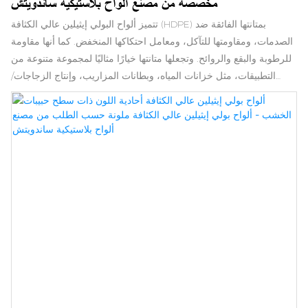
مخصصة من مصنع ألواح بلاستيكية ساندويتش
تتميز ألواح البولي إيثيلين عالي الكثافة (HDPE) بمتانتها الفائقة ضد
الصدمات، ومقاومتها للتآكل، ومعامل احتكاكها المنخفض. كما أنها مقاومة
للرطوبة والبقع والروائح. وتجعلها متانتها خيارًا مثاليًا لمجموعة متنوعة من
التطبيقات، مثل خزانات المياه، وبطانات المزاريب، وإنتاج الزجاجات/
أغطيتها، والعديد من الاستخدامات الصناعية الأخرى. يوفر البولي إيثيلين
عالي الكثافة المُدمج حماية من الإشعاع في تطبيقات المنشآت النووية.