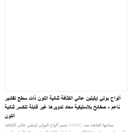
ألواح بولي إيثيلين عالي الكثافة ثنائية اللون ذات سطح تقشير
ناعم - صفائح بلاستيكية معاد تدويرها غير قابلة للكسر ثنائية
اللون
تتميز ألواح البولي إيثيلين عالي الكثافة (HDPE) بمتانتها الفائقة ضد