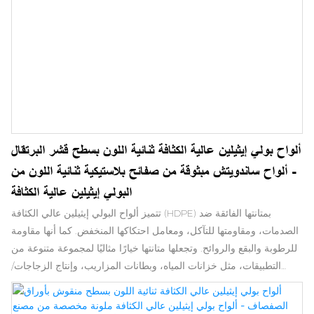
ألواح بولي إيثيلين عالية الكثافة ثنائية اللون بسطح قشر البرتقال
- ألواح ساندويتش مبثوقة من صفائح بلاستيكية ثنائية اللون من
البولي إيثيلين عالية الكثافة
تتميز ألواح البولي إيثيلين عالي الكثافة (HDPE) بمتانتها الفائقة ضد
الصدمات، ومقاومتها للتآكل، ومعامل احتكاكها المنخفض. كما أنها مقاومة
للرطوبة والبقع والروائح. وتجعلها متانتها خيارًا مثاليًا لمجموعة متنوعة من
التطبيقات، مثل خزانات المياه، وبطانات المزاريب، وإنتاج الزجاجات/
أغطيتها، والعديد من الاستخدامات الصناعية الأخرى. يوفر البولي إيثيلين
عالي الكثافة المُدمج حماية من الإشعاع في تطبيقات المنشآت النووية.