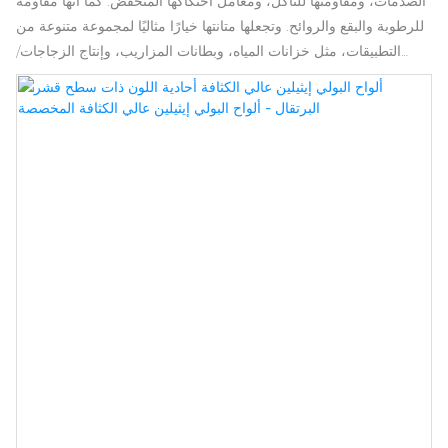
الصدمات، ومقاومتها للتآكل، ومعامل احتكاكها المنخفض. كما أنها مقاومة
للرطوبة والبقع والروائح. وتجعلها متانتها خيارًا مثاليًا لمجموعة متنوعة من
التطبيقات، مثل خزانات المياه، وبطانات المزاريب، وإنتاج الزجاجات/
أغطيتها، والعديد من الاستخدامات الصناعية الأخرى. يوفر البولي إيثيلين
عالي الكثافة المُدمج حماية من الإشعاع في تطبيقات المنشآت النووية.