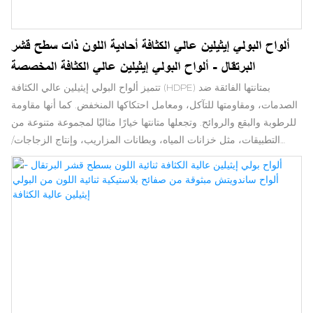
ألواح البولي إيثيلين عالي الكثافة أحادية اللون ذات سطح قشر
البرتقال - ألواح البولي إيثيلين عالي الكثافة المخصصة
تتميز ألواح البولي إيثيلين عالي الكثافة (HDPE) بمتانتها الفائقة ضد
الصدمات، ومقاومتها للتآكل، ومعامل احتكاكها المنخفض. كما أنها مقاومة
للرطوبة والبقع والروائح. وتجعلها متانتها خيارًا مثاليًا لمجموعة متنوعة من
التطبيقات، مثل خزانات المياه، وبطانات المزاريب، وإنتاج الزجاجات/
أغطيتها، والعديد من الاستخدامات الصناعية الأخرى. يوفر البولي إيثيلين
عالي الكثافة المُدمج حماية من الإشعاع في تطبيقات المنشآت النووية.