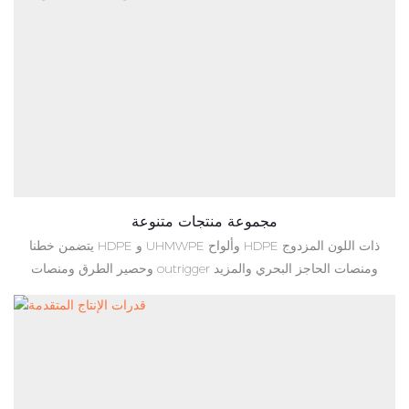
مجموعة منتجات متنوعة
يتضمن خطنا HDPE و UHMWPE وألواح HDPE ذات اللون المزدوج
وحصير الطرق ومنصات outrigger ومنصات الحاجز البحري والمزيد