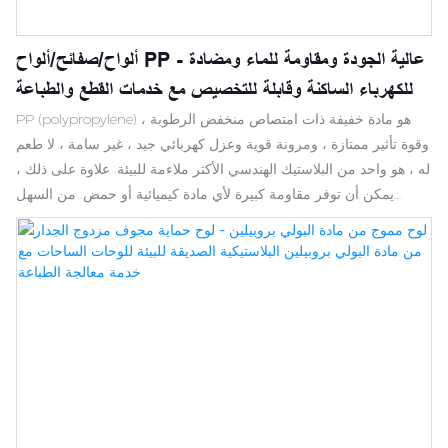
ألواح/صفائح/ألواح PP - عالية الجودة ومقاومة للماء ومضادة
للكهرباء الساكنة وقابلة للتخصيص مع خدمات القطع والطباعة
PP (polypropylene) هو مادة خفيفة ذات امتصاص منخفض الرطوبة ،
وقوة تأثير ممتازة ، ومرونة قوية وعزل كهربائي جيد ، غير سامة ، لا طعم
له ، هو واحد من البلاستيك الهندسي الأكثر ملاءمة للبيئة. علاوة على ذلك ،
يمكن أن توفر مقاومة كبيرة لأي مادة كيميائية أو حمض. من السهل
اللحام. لكنها هشة للغاية عند درجة حرارة منخفضة. مناسبة للانحناء ،
واللحام & الآلات (القطع ، والنشر ، والتحول ، والحفر ، والتخطيط ،
والطحن ، والطحن & شد) المواد البكر أو المواد المعاد تدويرها ، ونحن
نستخدم المواد البكر.