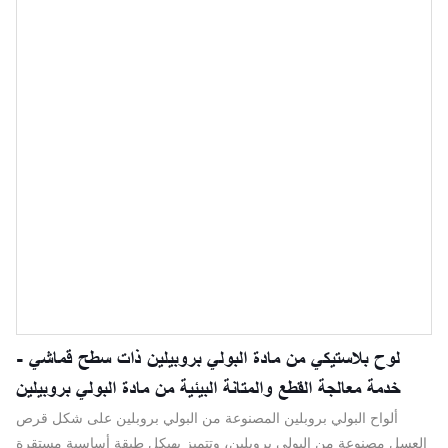
كما هو الحال في ألواح الألومنيوم على شكل قرص العسل. توفر وسادات
الركائز أسطحًا ثابتة لأحمال المعدات الثقيلة. وسادات الركائز أخف من
الخشب أو الفولاذ، وتوفر أداءً عامًا أفضل. بفضل خصائصها الفائقة، توفر
وسادات الركائز شديدة التحمل دعمًا لجميع أنواع المعدات، حتى في
ظروف التربة السيئة.
لوح بلاستيكي من مادة البولي بروبيلين ذات سطح قماشي -
خدمة معالجة القطع والمتانة البيئية من مادة البولي بروبيلين
ألواح البولي بروبلين المصنوعة من البولي بروبلين على شكل قرص
العسل مصنوعة من البولي بروبلين، وتتميز بهيكل طبقة أساسية مستقرة