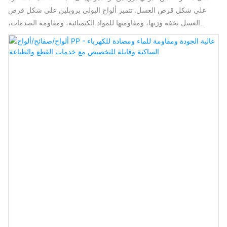
على شكل قرص العسل. تتميز ألواح البولي بروبلين على شكل قرص
العسل بخفة وزنها، ومقاومتها للمواد الكيميائية، ومقاومة الصدمات،
وقدرتها العالية على التحمل، وسهولة معالجتها، وإمكانية إعادة تدويرها. لا
تعاني ألواح البلاستيك على شكل قرص العسل من عيوب ألواح الورق
على شكل قرص العسل، فهي غير مقاومة للماء وسهلة الرطوبة، كما أنها
لا تعاني من ارتفاع سعرها، وضعف عزل الصوت، وضعف قابليتها للتآكل،
كما هو الحال في ألواح الألومنيوم على شكل قرص العسل. توفر وسادات
الركائز أسطحًا ثابتة لأحمال المعدات الثقيلة. وسادات الركائز أخف من
الخشب أو الفولاذ، وتوفر أداءً عامًا أفضل. بفضل خصائصها الفائقة، توفر
وسادات الركائز شديدة التحمل دعمًا لجميع أنواع المعدات، حتى في
ظروف التربة السيئة.