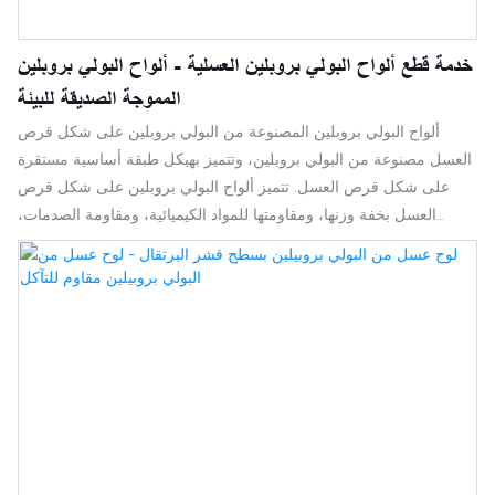
خدمة قطع ألواح البولي بروبلين العسلية - ألواح البولي بروبلين
المموجة الصديقة للبيئة
ألواح البولي بروبلين المصنوعة من البولي بروبلين على شكل قرص
العسل مصنوعة من البولي بروبلين، وتتميز بهيكل طبقة أساسية مستقرة
على شكل قرص العسل. تتميز ألواح البولي بروبلين على شكل قرص
العسل بخفة وزنها، ومقاومتها للمواد الكيميائية، ومقاومة الصدمات،
وقدرتها العالية على التحمل، وسهولة معالجتها، وإمكانية إعادة تدويرها. لا
تعاني ألواح البلاستيك على شكل قرص العسل من عيوب ألواح الورق
على شكل قرص العسل، فهي غير مقاومة للماء وسهلة الرطوبة، كما أنها
لا تعاني من ارتفاع سعرها، وضعف عزل الصوت، وضعف قابليتها للتآكل،
كما هو الحال في ألواح الألومنيوم على شكل قرص العسل. توفر وسادات
الركائز أسطحًا ثابتة لأحمال المعدات الثقيلة. وسادات الركائز أخف من
الخشب أو الفولاذ، وتوفر أداءً عامًا أفضل. بفضل خصائصها الفائقة، توفر
وسادات الركائز شديدة التحمل دعمًا لجميع أنواع المعدات، حتى في
ظروف التربة السيئة.