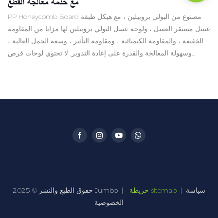
مع خدمة معالجة القطع
PP Honeycomb Board مصنوع من البولي بروبيلين ، مع هيكل طبقة
عسل مستقر العسل ، ولوحة عسل البولي بروبيلين لها مزايا من المقاومة
الخفيفة ، والمقاومة الكيميائية ، ومقاومة التأثير ، وسعة الحمل العالية ،
وسهولة المعالجة والقدرة على إعادة التدوير. لا تحتوي لوحات قرص
العسل البلاستيكية على عيوب ألواح قرص العسل الورقية التي ليست
مقاومة للماء وسهلة الرطوبة ، كما أنها لا تتمتع بأوجه القصور ذات
الأسعار المرتفعة ، وعزل الصوت الضعيف ، وسوء التآكل لألواح عسل
الألومنيوم ، وتزويدها بشكل كبير. لجميع أنواع المعدات ، حتى في ظروف
التربة السيئة
سياسة
|
خريطة sitemap
حقوق الطبع والنشر © 2025 Jumbo |
الخصوصية