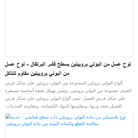
لوح عسل من البولي بروبيلين بسطح قشر البرتقال - لوح عسل
من البولي بروبيلين مقاوم للتآكل
ألواح البولي بروبلين المصنوعة من البولي بروبلين على شكل قرص
العسل مصنوعة من البولي بروبلين، وتتميز بهيكل طبقة أساسية مستقرة
على شكل قرص العسل. تتميز ألواح البولي بروبلين على شكل قرص
العسل بخفة وزنها، ومقاومتها للمواد الكيميائية، ومقاومة الصدمات،
وقدرتها العالية على التحمل، وسهولة معالجتها، وإمكانية إعادة تدويرها. لا
تعاني ألواح البلاستيك على شكل قرص العسل من عيوب ألواح الورق
على شكل قرص العسل، فهي غير مقاومة للماء وسهلة الرطوبة، كما أنها
لا تعاني من ارتفاع سعرها، وضعف عزل الصوت، وضعف قابليتها للتآكل،