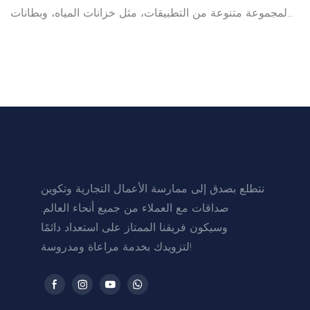
لمجموعة متنوعة من التطبيقات، مثل خزانات المياه، وبطانات
المزاريب، وإنتاج الزجاجات/أغطيتها، والعديد من الاستخدامات
الصناعية الأخرى. يوفر البولي إيثيلين عالي الكثافة المُدمج حماية
من الإشعاع في تطبيقات المنشآت النووية.
نتطلع بصدق إلى ممارسة الأعمال التجارية وتكوين
صداقات مع العملاء من جميع أنحاء العالم.
وسيكون فريقنا الممتاز على استعداد دائمًا
لتزويدك بخدمة مراعاة ومدروسة!