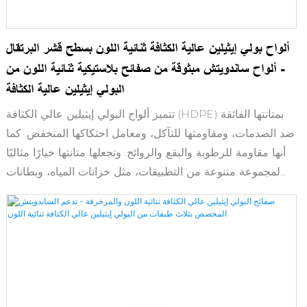
ألواح بولي إيثيلين عالية الكثافة ثنائية اللون بسطح قشر البرتقال
- ألواح ساندويتش مبثوقة من صفائح بلاستيكية ثنائية اللون من
البولي إيثيلين عالية الكثافة
تتميز ألواح البولي إيثيلين عالي الكثافة (HDPE) بمتانتها الفائقة
ضد الصدمات، ومقاومتها للتآكل، ومعامل احتكاكها المنخفض. كما
أنها مقاومة للرطوبة والبقع والروائح. وتجعلها متانتها خيارًا مثاليًا
لمجموعة متنوعة من التطبيقات، مثل خزانات المياه، وبطانات
المزاريب، وإنتاج الزجاجات/أغطيتها، والعديد من الاستخدامات
الصناعية الأخرى. يوفر البولي إيثيلين عالي الكثافة المُدمج حماية
من الإشعاع في تطبيقات المنشآت النووية.