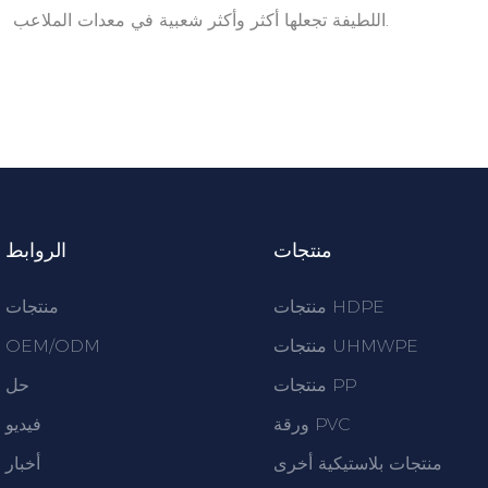
اللطيفة تجعلها أكثر وأكثر شعبية في معدات الملاعب.
منتجات
الروابط
منتجات HDPE
منتجات
منتجات UHMWPE
OEM/ODM
منتجات PP
حل
ورقة PVC
فيديو
منتجات بلاستيكية أخرى
أخبار