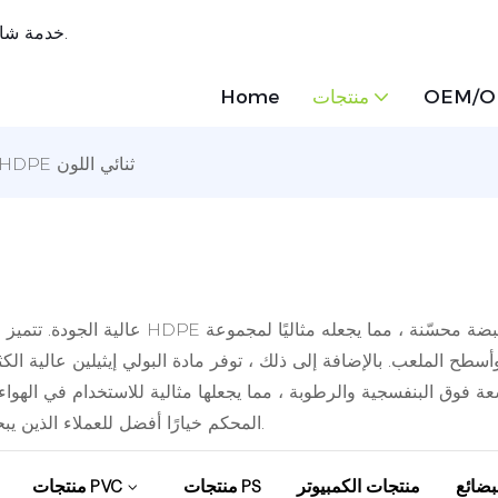
خدمة شاملة واحدة ， أوراق بلاستيكية مبتكرة ، مصممة خصيصًا لاحتياجاتك.
OEM/
منتجات
Home
لوح HDPE ثنائي اللون
طح الملعب. بالإضافة إلى ذلك ، توفر مادة البولي إيثيلين عالية الك
لأشعة فوق البنفسجية والرطوبة ، مما يجعلها مثالية للاستخدام في الهو
HDPE المحكم خيارًا أفضل للعملاء الذين يبحثون عن حل موثوق ومتعدد لتلبية احتياجاتهم من المشروع.
بضائع
منتجات الكمبيوتر
منتجات PS
منتجات PVC