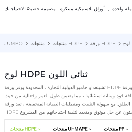
ورقة HDPE
منتجات HDPE
منتجات
JUMBO
لوح HDPE ثنائي اللون
تشينغداو جامبو الدولية التجارة ، المحدودة يوفر ورقة HDPE عالية الجودة. تتميز ورقة HDPE المحكم عدد لا يحصى من المزايا. أولاً ، يوفر سطحه المحكم قبضة محسّنة ، مما يجعله مثاليًا لمجموعة
ثافة قوة ومتانة استثنائية ، مما يضمن طول العمر وفعالية من حيث
اء الطلق. مع سهولة التثبيت ومتطلبات الصيانة المنخفضة ، تعد ورقة
منتجات PP
منتجات UHMWPE
منتجات HDPE