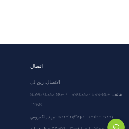
اتصال
الاتصال: رين لي
هاتف: +86-18905324699 / +86 0532 8596
1268
admin@qd-jumbo.com
بريد إلكتروني:
No.33a06 ، East Hall ، Yihe
عنوان: