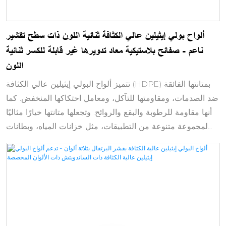
ألواح بولي إيثيلين عالي الكثافة ثنائية اللون ذات سطح تقشير
ناعم - صفائح بلاستيكية معاد تدويرها غير قابلة للكسر ثنائية
اللون
تتميز ألواح البولي إيثيلين عالي الكثافة (HDPE) بمتانتها الفائقة
ضد الصدمات، ومقاومتها للتآكل، ومعامل احتكاكها المنخفض. كما
أنها مقاومة للرطوبة والبقع والروائح. وتجعلها متانتها خيارًا مثاليًا
لمجموعة متنوعة من التطبيقات، مثل خزانات المياه، وبطانات
المزاريب، وإنتاج الزجاجات/أغطيتها، والعديد من الاستخدامات
الصناعية الأخرى. يوفر البولي إيثيلين عالي الكثافة المُدمج حماية
من الإشعاع في تطبيقات المنشآت النووية.