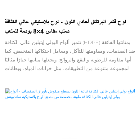
لوح قشر البرتقال أحادي اللون - لوح بلاستيكي عالي الكثافة
صلب مقاس 4×8 بوصة للملعب
تتميز ألواح البولي إيثيلين عالي الكثافة (HDPE) بمتانتها الفائقة
ضد الصدمات، ومقاومتها للتآكل، ومعامل احتكاكها المنخفض. كما
أنها مقاومة للرطوبة والبقع والروائح. وتجعلها متانتها خيارًا مثاليًا
لمجموعة متنوعة من التطبيقات، مثل خزانات المياه، وبطانات
المزاريب، وإنتاج الزجاجات/أغطيتها، والعديد من الاستخدامات
الصناعية الأخرى. يوفر البولي إيثيلين عالي الكثافة المُدمج حماية
من الإشعاع في تطبيقات المنشآت النووية.