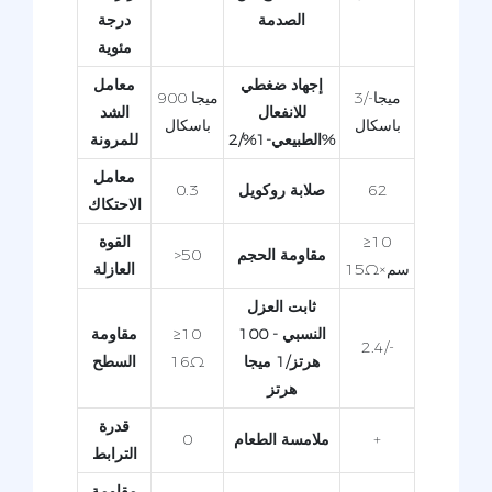
الصدمة
درجة
مئوية
إجهاد ضغطي
معامل
3/-ميجا
900 ميجا
للانفعال
الشد
باسكال
باسكال
الطبيعي-1%/2%
للمرونة
معامل
62
صلابة روكويل
0.3
الاحتكاك
≥10
القوة
مقاومة الحجم
>50
15Ω×سم
العازلة
ثابت العزل
النسبي - 100
≥10
مقاومة
2.4/-
هرتز/1 ميجا
16Ω
السطح
هرتز
قدرة
+
ملامسة الطعام
0
الترابط
مقاومة