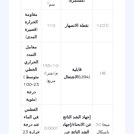
(مستمرة)
سم³
مقاومة
الحرارة
120°C
نقطة الانصهار
110
(قصيرة
المدى)
معامل
التمدد
الحراري
155×10-
قابلية
الخطي
HB
6م/(متر
الاشتعال(UI94)
(متوسط ​​
مربع)
23~100
درجة
مئوية)
الغطس
إجهاد الشد الناتج
في الماء
30 ميجا
عن الانحناء/إجهاد
عند درجة
0.0001
باسكال
الشد الناتج عن
حرارة 23