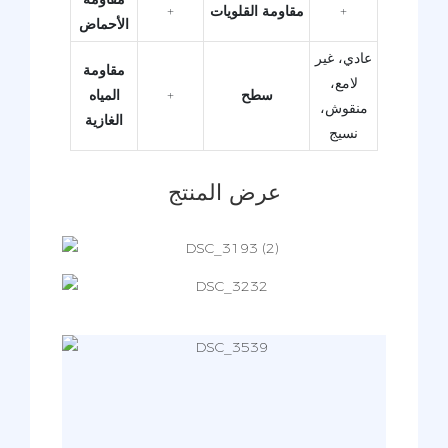
+
مقاومة القلويات
+
الأحماض
عادي، غير
مقاومة
لامع،
سطح
+
المياه
منقوش،
الغازية
نسيج
عرض المنتج