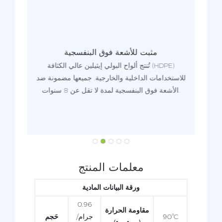
مثبت للأشعة فوق البنفسجية
 عالي
تُنتج ألواح البولي إيثيلين عالي الكثافة (HDPE)
يمكن تخصيص اللون وطريقة الساندويتش وسمك الحجم.
قاومة
للاستخدامات الداخلية والخارجية. جميعها مضمونة ضد
كثير
الأشعة فوق البنفسجية لمدة لا تقل عن 8 سنوات.
ركيبها
وف
معلمات المنتج
ورقة البيانات المادية
0.96
مقاومة الحرارة
90°C
جرام/
حَجم