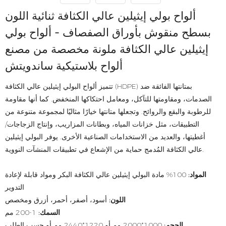
ألواح بولي إيثيلين عالي الكثافة ثنائية اللون
بسطح منقوش بأوراق الصفصاف - ألواح بولي
إيثيلين عالي الكثافة ملونة مخصصة من مصنع
ألواح بلاستيكية ساندويتش
تتميز ألواح البولي إيثيلين عالي الكثافة (HDPE) بمتانتها الفائقة ضد
الصدمات، ومقاومتها للتآكل، ومعامل احتكاكها المنخفض. كما أنها مقاومة
للرطوبة والبقع والروائح. وتجعلها متانتها خيارًا مثاليًا لمجموعة متنوعة من
التطبيقات، مثل خزانات المياه، وبطانات المزاريب، وإنتاج الزجاجات/
أغطيتها، والعديد من الاستخدامات الصناعية الأخرى. يوفر البولي إيثيلين
عالي الكثافة المُدمج حماية من الإشعاع في تطبيقات المنشآت النووية.
المواد:
100% مادة البولي إيثيلين عالي الكثافة البكر ومواد قابلة لإعادة
التدوير
اللون:
أسود، أصفر، أحمر، أزرق ومخصص
السمك:
1-200 مم
الحجم:
1000*2000 مم أو 1220*2440 مم أو حسب الطلب