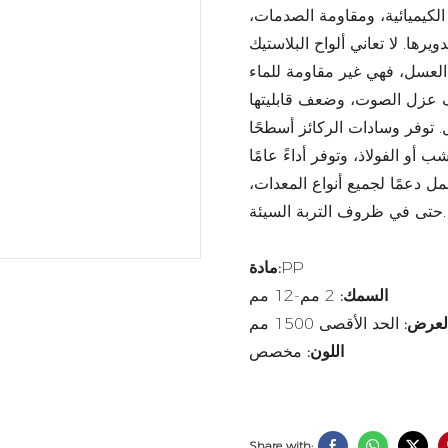
لكيميائية، ومقاومة الصدمات،
يرها. لا تعاني ألواح البلاستيك
سل، فهي غير مقاومة للماء
عف عزل الصوت، وضعف قابليتها
 توفر وسادات الركائز أسطحًا
أو الفولاذ، وتوفر أداءً عامًا
ل دعمًا لجميع أنواع المعدات،
حتى في ظروف التربة السيئة.
PP
مادة:
السمك:
2 مم-12 مم
لعرض:
الحد الأقصى 1500 مم
اللون:
مخصص
Share with: