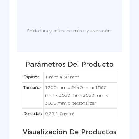
e
Soldadura y enlace de enlace y aserración.
D
as
aguj
e.
Parámetros Del Producto
Espesor
1 mm a 30 mm
Tamaño
1220 mm x 2440 mm; 1560
mm x 3050 mm; 2050 mm x
3050 mm o personalizar
Densidad
0.28-1.0g/cm³
Visualización De Productos