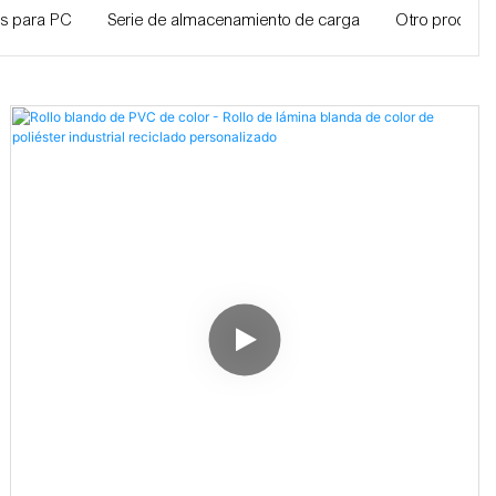
os para PC
Serie de almacenamiento de carga
Otro producto