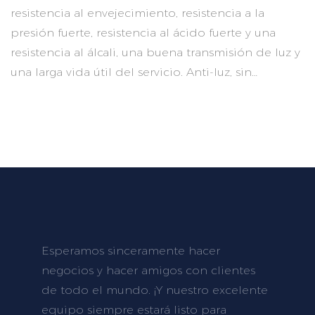
resistencia al envejecimiento, resistencia a la
presión fuerte, resistencia al ácido fuerte y una
resistencia al álcali, una buena transmisión de luz y
una larga vida útil del servicio. Anti-luz, sin
deformación, sin rotura, sin endurecimiento, alta
elasticidad
Esperamos sinceramente hacer
negocios y hacer amigos con clientes
de todo el mundo. ¡Y nuestro excelente
equipo siempre estará listo para