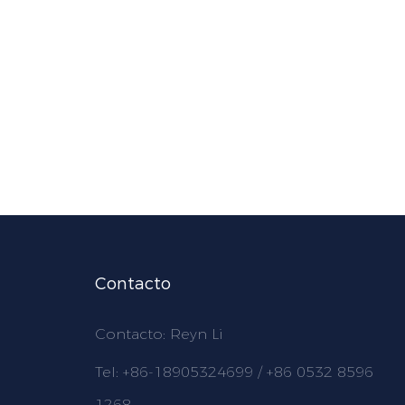
Contacto
Contacto: Reyn Li
Tel: +86-18905324699 / +86 0532 8596
1268