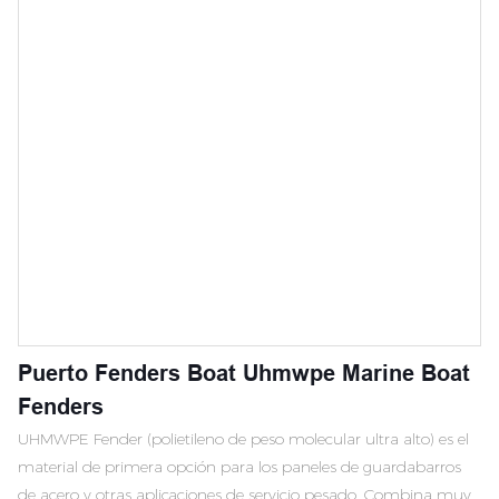
Puerto Fenders Boat Uhmwpe Marine Boat
Fenders
UHMWPE Fender (polietileno de peso molecular ultra alto) es el
material de primera opción para los paneles de guardabarros
de acero y otras aplicaciones de servicio pesado. Combina muy