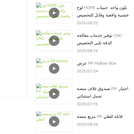
لوح HDPE بلون واحد: حبيبات
خشبية واقعية وقابل للتخصيص
2025
09
22
توفير خدمات معالجة CNC -
الدقة تلبي التخصيص
2025
08
19
عرض PP Hollow Box
2025
07
24
صندوق غلاف منصة PP: اختبار
تحمل استثنائي
2025
07
15
مربع منصة PP قابلة للطي
2025
06
24