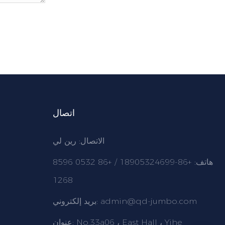
اتصال
الاتصال: رين لي
هاتف: +86-18905324699 / +86 0532 8596
1268
admin@qd-jumbo.com
بريد إلكتروني:
No.33a06 ، East Hall ، Yihe
عنوان: