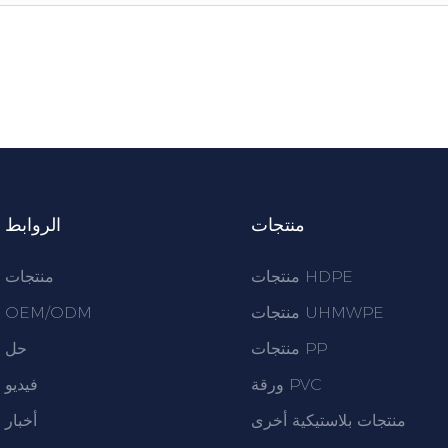
منتجات
الروابط
منتجات HDPE
منتجات
منتجات UHMWPE
OEM/ODM
منتجات PP
حل
ورقة PVC
فيديو
منتجات بلاستيكية أخرى
أخبار