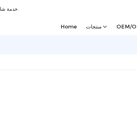
خدمة شاملة واحدة ， أوراق بلاستيكية مبتكرة ، مصممة خصيصًا لاحتياجاتك.
OEM/
منتجات
Home