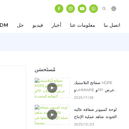
اتصل بنا
معلومات عنا
أخبار
فيديو
حل
ODM
مُستَحسَن
صفائح البلاستيك HDPE
وUHMWPE وPP: عرض
المنتجات النهائية المتميزة
2025
11
28
لوحة كمبيوتر شفافة عالية
الجودة: شاهد عملية الإنتاج
بأكملها في مصنعنا
2025
10
23