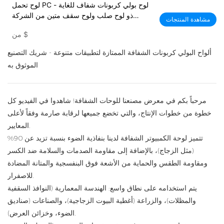
لوح تحمل PC - لوح بولي كربونات شفاف للغاية
ذو لوح صلب ولوح سقف متين من الشركة
مشاهدة المنتجات
المصنعة تقدم PC Material خدمة القطع
$
من
ألواح البولي كربونات الشفافة الممتازة لتطبيقات متنوعة - شريك التصنيع
الموثوق به
مرحباً بكم في معرض مصنعنا للوحات الشفافة! شاهدوا في الفيديو كل
خطوة من خطوات الإنتاج، والتي تخضع جميعها لرقابة صارمة وفقاً لأعلى
المعايير.
تتميز لوحة الكمبيوتر الشفافة لدينا بنفاذية الضوء بنسبة تزيد عن 90%
(مثل الزجاج)، بالإضافة إلى مقاومة الصدمات والسلامة ضد الكسر
ومقاومة الطقس والحماية من الأشعة فوق البنفسجية والمتانة المضادة
للاصفرار.
يتم استخدامه على نطاق واسع: الهندسة المعمارية (النوافذ السقفية
والمظلات)، والزراعة (أغطية البيوت الزجاجية)، والصناعات (صناديق
الضوء، وخزائن العرض).