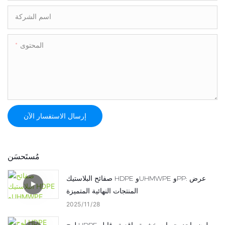
اسم الشركة
المحتوى
إرسال الاستفسار الآن
مُستَحسَن
صفائح البلاستيك HDPE وUHMWPE وPP: عرض
المنتجات النهائية المتميزة
2025
11
28
لوح HDPE بلون واحد: حبيبات خشبية واقعية وقابل