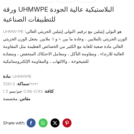
ورقة UHMWPE البلاستيكية عالية الجودة
للتطبيقات الصناعية
UHMW-PE (البولي إيثيلين الجزيئي العالي) هو البولي إيثيلين مع ترقيم
الوزن الجزيئي بالملايين ، وعادة ما بين 4 و 9 ملايين. يجعل الوزن الجزيئي
العالي مادة صعبة للغاية مع الكثير من الخصائص العظيمة مثل المقاومة
العالية للارتداء ، ومقاومة التآكل ، ومعامل الاحتكاك المنخفض ، ومضادة
للشيخوخة ، والالتهاب ، والمقاومة الإلكتروستاتيكية.
UHMWPE
مادة:
2-300mm
سماكة:
كثافة:
0.93-0.96 جم/سم 3 ؛
مقاس:
مخصصة
Share with: