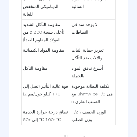
السائبة
الديناميكي المنخفض
للغاية
لا يوجد سد في
مقاومة التآكل الشديد
النطاطات
(أعلى بنسبة 200 ٪ من
الفولاذ المقاوم للصدأ)
تعزيز حماية النبات
مقاومة المواد الكيميائية
والآلات ضد التآكل
أسرع تدفق المواد
مقاومة التآكل
بالجملة
تكلفة البطانة موجودة
قوة عالية التأثير (تصل إلى
مع uhmw-pe هي 1/3
170 كيلو جول/مم 2)
o الصلب الطري
الوزن الخفيف ، 1/2
نطاق درجة حرارة الخدمة
وزن الصلب
-100 ℃ إلى +80 ℃