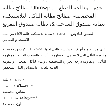
صفائح بطانة Uhmwpe - خدمة معالجة القطع
المخصصة، صفائح بطانة التآكل البلاستيكية،
بطانة صندوق الشاحنة &، بطانة صندوق التفريغ
بطانة بلاستيكية عالية الأداء من مادة UHMWPE لتطبيق القادوس،
للاستخدام الصناعي
ركزت ورقة بطانة UHMWPE على مزايا جميع أنواع البلاستيك ، والتي لديها
مقاومة التآكل التي لا تضاهى ، ومقاومة التأثير ، والتشعب الذاتية ، ومقاومة
التآكل ، ومقاومة درجة الحرارة المنخفضة ، وعدم التآكل الصحي ، والنعومة
العالية للغاية ، وامتصاص الماء المنخفض.
UHMWPE
مادة:
10-200mm
سماكة:
مقاس:
مخصصة
0.94-0.98g/cm³
كثافة:
لون:
مخصصة