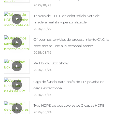
nuestra fábrica
2025
10
23
Tablero de HDPE de color sólido: veta de
madera realista y personalizable
2025
09
22
Ofrecemos servicios de procesamiento CNC: la
precisión se une a la personalización.
2025
08
19
PP Hollow Box Show
2025
07
24
Caja de funda para palés de PP: prueba de
carga excepcional
2025
07
15
Two HDPE de dos colores de 3 capas HDPE
2025
06
24