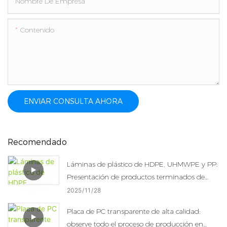
Nombre De Empresa
Contenido
ENVIAR CONSULTA AHORA
Recomendado
Láminas de plástico de HDPE, UHMWPE y PP:
Presentación de productos terminados de
primera calidad
2025
11
28
Placa de PC transparente de alta calidad:
observe todo el proceso de producción en