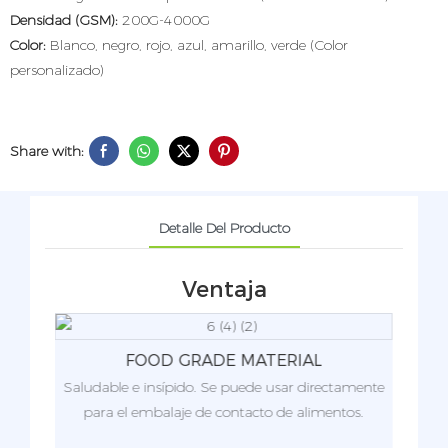
Densidad (GSM):
200G-4000G
Color:
Blanco, negro, rojo, azul, amarillo, verde (Color
personalizado)
Share with:
Detalle Del Producto
Ventaja
FOOD GRADE MATERIAL
C
eza
Saludable e insípido. Se puede usar directamente
El rec
je.
para el embalaje de contacto de alimentos.
c