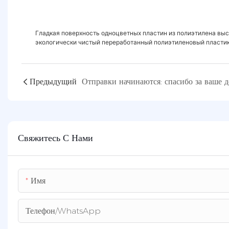
листами
Гладкая поверхность одноцветных пластин из полиэтилена выс
экологически чистый переработанный полиэтиленовый пласти
панели из полиэтилена высокой плотности с услугой резки
Предыдущий
Свяжитесь С Нами
Имя
Телефон/WhatsApp