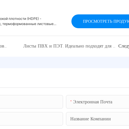
окой плотности (HDPE) -
ПРОСМОТРЕТЬ ПРОДУ
к, термоформованные листовые
Отправки начинаются: спасибо за ваше доверие!
Листы ПВХ и ПЭТ. Идеально подходят для упаковки рождественских подарков.
След
Электронная Почта
Название Компании