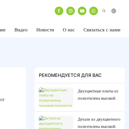
ние
Видео
Новости
О нас
Связаться с нами
РЕКОМЕНДУЕТСЯ ДЛЯ ВАС
Двухцветные плиты из
полиэтилена высокой
тот
плотности (HDPE) —
массовая поставка | В
Детали из двухцветного
наличии для детских
полиэтилена высокой
площадок