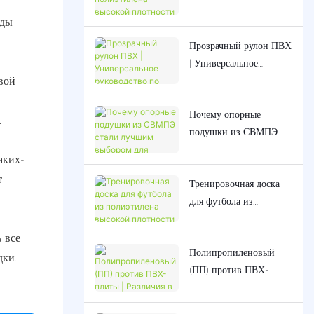
плотности (HDPE),
ды
изготовленные на заказ,
Прозрачный рулон ПВХ
для детского уличного
| Универсальное
игрового оборудования.
вой
руководство по
применению в
Почему опорные
промышленности и
.
подушки из СВМПЭ
коммерческом секторе
стали лучшим выбором
аких-
для эксплуатации
т
Тренировочная доска
тяжелой техники?
для футбола из
полиэтилена высокой
плотности (HDPE) |
 все
Полипропиленовый
Повысьте
дки.
(ПП) против ПВХ-
эффективность своих
плиты | Различия в
тренировок в сезоне
температурной и
Чемпионата мира по