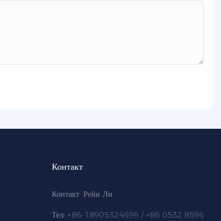
Контакт
Контакт: Рейн Ли
Тел: +86-18905324699 / +86 0532 8596