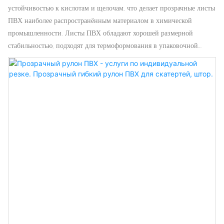
устойчивостью к кислотам и щелочам, что делает прозрачные листы
ПВХ наиболее распространённым материалом в химической
промышленности. Листы ПВХ обладают хорошей размерной
стабильностью, подходят для термоформования в упаковочной
промышленности. Листы ПЭТ — это термопластичные листы,
изготовленные из полиэтилентерефталатной смолы. ПЭТ позволяет
создавать сложные формы, точные детали, глубокие вытяжки и
сложные криволинейные формы, не беспокоясь о долговечности.