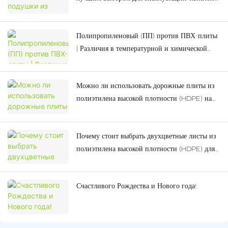
техники?
Полипропиленовый (ПП) против ПВХ-плиты
| Различия в температурной и химической
стойкости
Можно ли использовать дорожные плиты из
полиэтилена высокой плотности (HDPE) на
грязной почве? Объяснение их
противопросадочных и противоскользящих
Почему стоит выбрать двухцветные листы из
свойств.
полиэтилена высокой плотности (HDPE) для
детского игрового оборудования на открытом
воздухе?
Счастливого Рождества и Нового года!