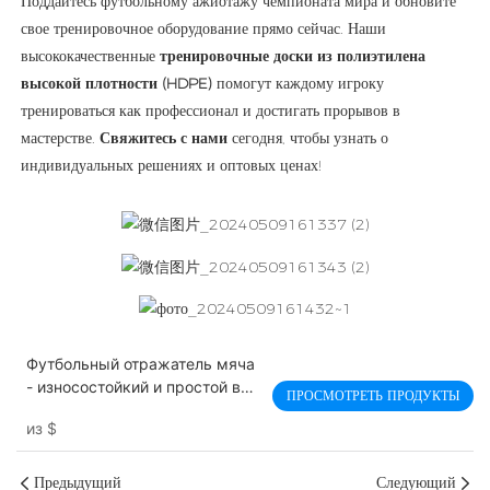
Поддайтесь футбольному ажиотажу чемпионата мира и обновите
свое тренировочное оборудование прямо сейчас. Наши
высококачественные
тренировочные доски из полиэтилена
высокой плотности (HDPE)
помогут каждому игроку
тренироваться как профессионал и достигать прорывов в
мастерстве.
Свяжитесь с нами
сегодня, чтобы узнать о
индивидуальных решениях и оптовых ценах!
Футбольный отражатель мяча
- износостойкий и простой в
ПРОСМОТРЕТЬ ПРОДУКТЫ
установке, долговечный, для
из
$
отработки ударов по мячу в
футболе
Предыдущий
Следующий