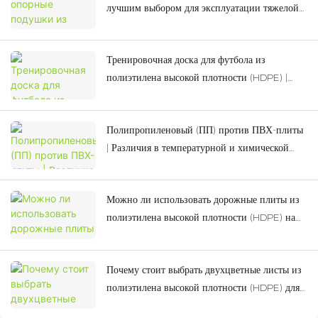
лучшим выбором для эксплуатации тяжелой
техники?
Тренировочная доска для футбола из
полиэтилена высокой плотности (HDPE) |
Повысьте эффективность своих тренировок в
сезоне Чемпионата мира по футболу
Полипропиленовый (ПП) против ПВХ-плиты
| Различия в температурной и химической
стойкости
Можно ли использовать дорожные плиты из
полиэтилена высокой плотности (HDPE) на
грязной почве? Объяснение их
противопросадочных и противоскользящих
Почему стоит выбрать двухцветные листы из
свойств.
полиэтилена высокой плотности (HDPE) для
детского игрового оборудования на открытом