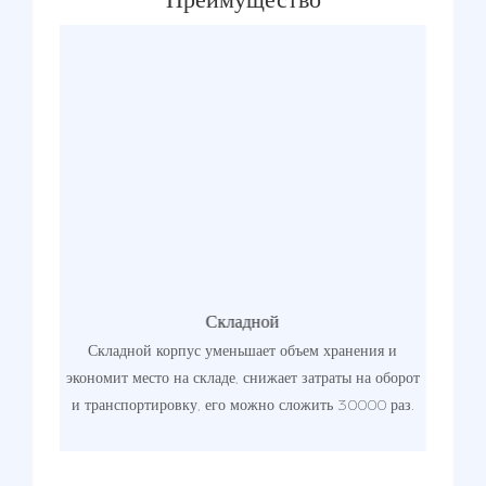
Складной
овлен
Складной корпус уменьшает объем хранения и
Лого
могут
экономит место на складе, снижает затраты на оборот
иде
у в
и транспортировку, его можно сложить 30000 раз.
ша
проце