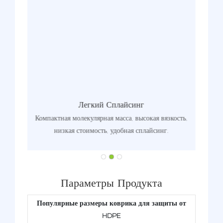
Легкий Сплайсинг
иях, а
Компактная молекулярная масса, высокая вязкость,
Макси
ии или
низкая стоимость, удобная сплайсинг.
(ста
.
Параметры Продукта
Популярные размеры коврика для защиты от
HDPE