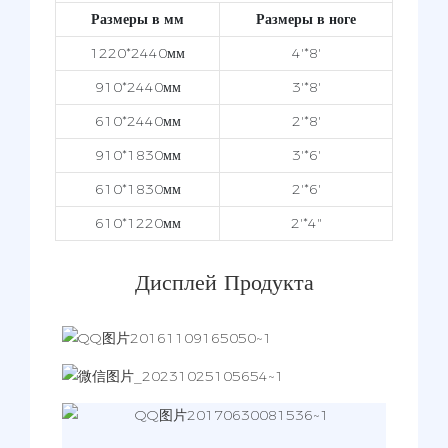
Размеры в мм
Размеры в ноге
1220*2440мм
4'*8'
910*2440мм
3'*8'
610*2440мм
2'*8'
910*1830мм
3'*6'
610*1830мм
2'*6'
610*1220мм
2'*4"
Дисплей Продукта