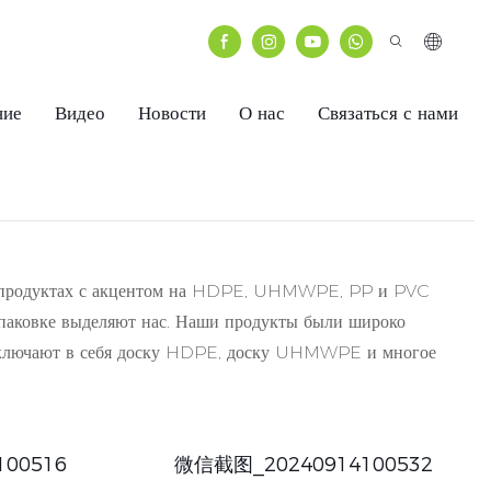
ние
Видео
Новости
О нас
Связаться с нами
ых продуктах с акцентом на HDPE, UHMWPE, PP и PVC
упаковке выделяют нас. Наши продукты были широко
ы включают в себя доску HDPE, доску UHMWPE и многое
00516
微信截图_20240914100532