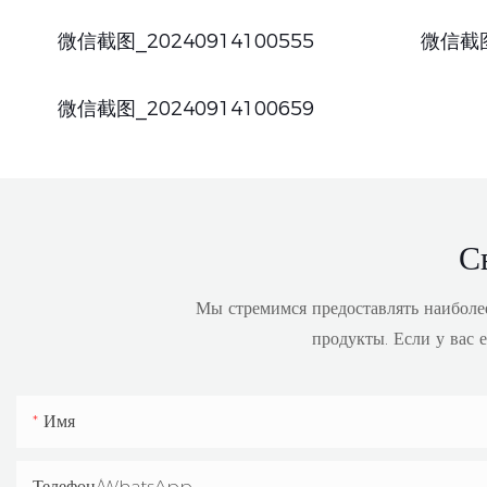
微信截图_20240914100555
微信截图
微信截图_20240914100659
С
Мы стремимся предоставлять наиболее
продукты. Если у вас е
Имя
Телефон/WhatsApp