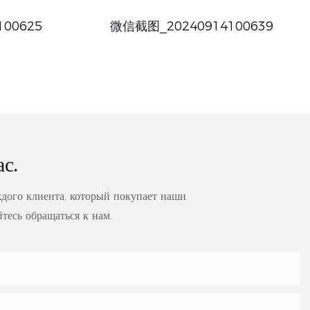
00625
微信截图_20240914100639
с.
ждого клиента, который покупает наши
йтесь обращаться к нам.