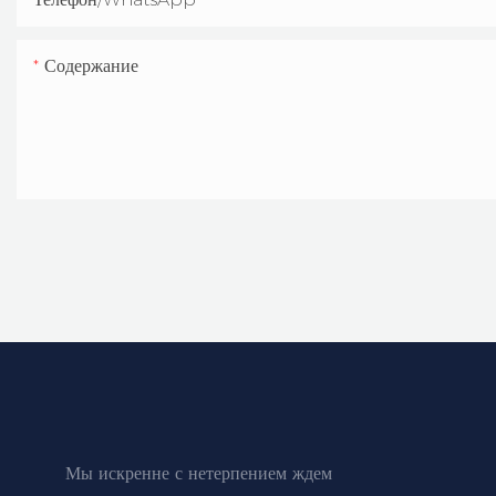
Содержание
Мы искренне с нетерпением ждем