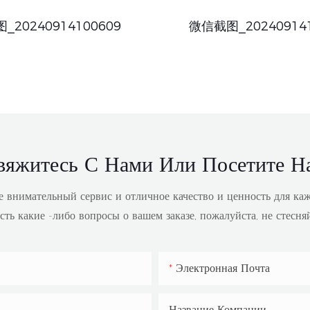
_20240914100609
微信截图_202409141
вяжитесь С Нами Или Посетите На
 внимательный сервис и отличное качество и ценность для ка
сть какие -либо вопросы о вашем заказе, пожалуйста, не стесня
Электронная Почта
Название Компании