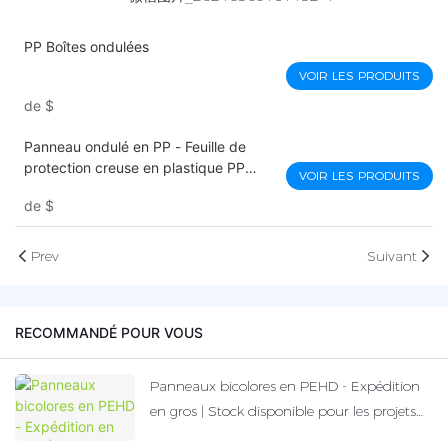
PP Boîtes ondulées
VOIR LES PRODUITS
de
$
Panneau ondulé en PP - Feuille de
protection creuse en plastique PP
VOIR LES PRODUITS
écologique à double paroi pour
de
$
panneaux de jardin avec service de
traitement d'impression
Prev
Suivant
RECOMMANDÉ POUR VOUS
Panneaux bicolores en PEHD - Expédition
en gros | Stock disponible pour les projets
d'aires de jeux