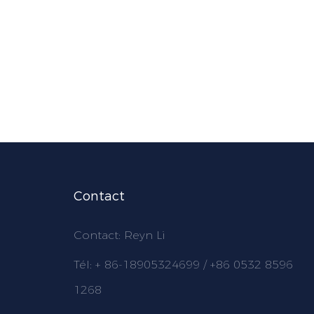
Contact
Contact: Reyn Li
Tél: + 86-18905324699 / +86 0532 8596
1268