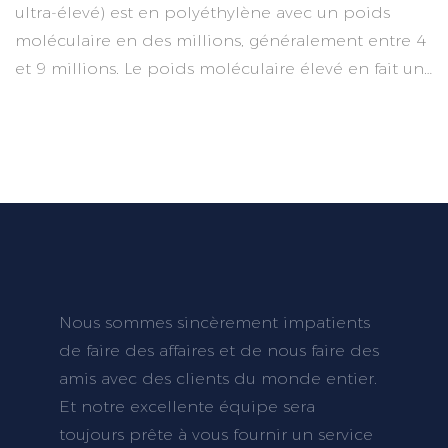
ultra-élevé) est en polyéthylène avec un poids
moléculaire en des millions, généralement entre 4
et 9 millions. Le poids moléculaire élevé en fait un
matériau très difficile avec beaucoup de grandes
propriétés comme une forte résistance à l'usure,
une résistance à la corrosion, un coefficient de
frottement faible, un anti-âge, une résistance à
l'inflammation et une résistance électrostatique
Nous sommes sincèrement impatients
de faire des affaires et de nous faire des
amis avec des clients du monde entier.
Et notre excellente équipe sera
toujours prête à vous fournir un service