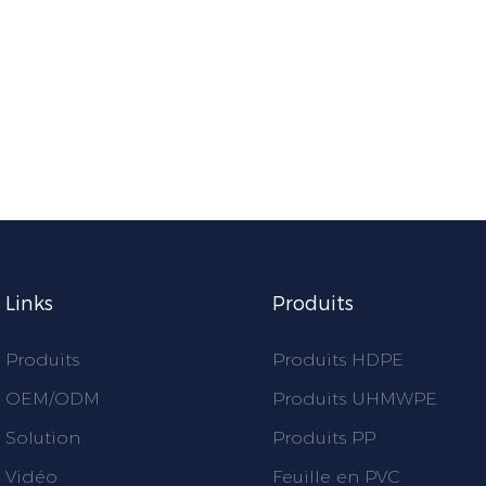
Links
Produits
Produits
Produits HDPE
OEM/ODM
Produits UHMWPE
Solution
Produits PP
Vidéo
Feuille en PVC