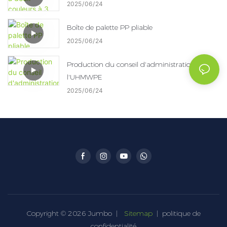
2025
06
24
Boîte de palette PP pliable
2025
06
24
Production du conseil d'administration de
l'UHMWPE
2025
06
24
Copyright © 2026 Jumbo |
Sitemap
|
politique de
confidentialité