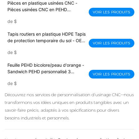
Pièces en plastique usinées CNC -
Pièces usinées CNC en PEHD
VOIR LES PRODUITS
personnalisées - Services de découpe
de
$
irrégulière
Tapis routiers en plastique HDPE Tapis
de protection temporaire du sol - OEM
VOIR LES PRODUITS
ODM UHMWPE Matériau HDPE Tapis
de
$
de construction de protection du sol
pour équipement de plancher de
Feuille PEHD bicolore/peau d'orange -
camion international pour équipement
Sandwich PEHD personnalisé 3
lourd
VOIR LES PRODUITS
couches feuille PEHD bicolore
de
$
plastique résistant aux UV
Découvrez nos services de personnalisation d'usinage CNC—nous
transformons vos idées uniques en produits tangibles avec un
savoir-faire précis, adaptés à vos spécifications pour divers
besoins industriels et personnels.