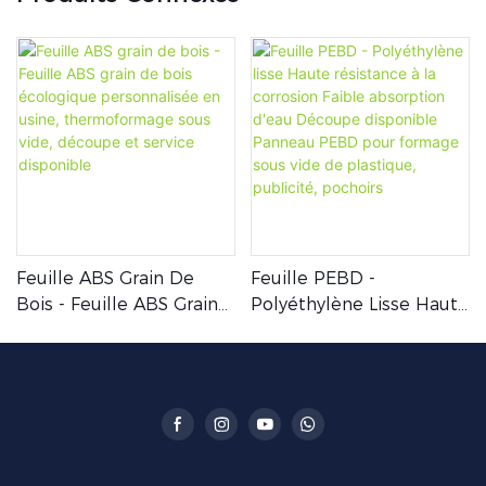
Feuille ABS Grain De
Feuille PEBD -
Bois - Feuille ABS Grain
Polyéthylène Lisse Haute
De Bois Écologique
Résistance À La
Personnalisée En Usine,
Corrosion Faible
Thermoformage Sous
Absorption D'eau
Vide, Découpe Et Service
Découpe Disponible
Disponible
Panneau PEBD Pour
Formage Sous Vide De