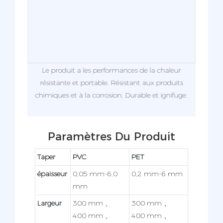
ues,
Le produit a les performances de la chaleur
Exc
sortes
résistante et portable. Résistant aux produits
Ré
chimiques et à la corrosion. Durable et ignifuge.
résis
Paramètres Du Produit
Taper
PVC
PET
épaisseur
0,05 mm-6,0
0,2 mm-6 mm
mm
Largeur
300 mm 、
300 mm 、
400 mm 、
400 mm 、