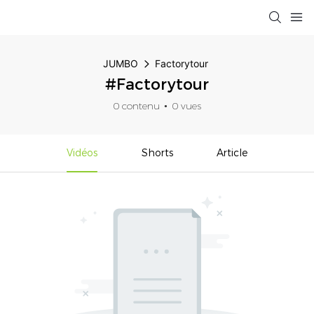
JUMBO
Factorytour
#Factorytour
0 contenu
0 vues
Vidéos
Shorts
Article